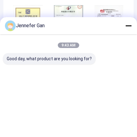
Jennefer Gan
9:43 AM
ISO9001
Design patent
Material testing
Good day, what product are you looking for?
Material testing
Rumah
Tentang kita
Desktop Site
Sitemap
Kebijakan Privasi