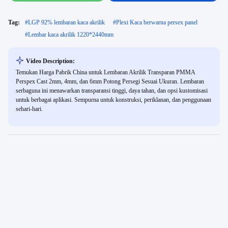
Tag:
#
LGP 92% lembaran kaca akrilik
#
Plexi Kaca berwarna persex panel
#
Lembar kaca akrilik 1220*2440mm
Video Description:
Temukan Harga Pabrik China untuk Lembaran Akrilik Transparan PMMA
Perspex Cast 2mm, 4mm, dan 6mm Potong Persegi Sesuai Ukuran. Lembaran
serbaguna ini menawarkan transparansi tinggi, daya tahan, dan opsi kustomisasi
untuk berbagai aplikasi. Sempurna untuk konstruksi, periklanan, dan penggunaan
sehari-hari.