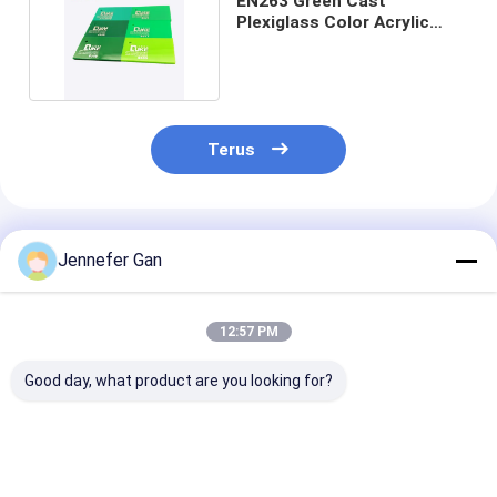
EN263 Green Cast
Plexiglass Color Acrylic
Sheets Untuk Light Box
Terus
Rekomendasi Produk
Jennefer Gan
12:57 PM
Good day, what product are you looking for?
Duke 100% Virgin
Custom 50mm Cast
Lembaran Akril
Mitsubishi Cast
PMMA Fluorescent
Opal Putih M