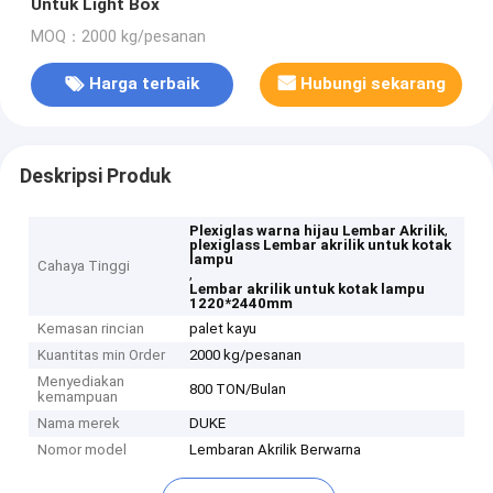
Untuk Light Box
MOQ：2000 kg/pesanan
Harga terbaik
Hubungi sekarang
Deskripsi Produk
,
Plexiglas warna hijau Lembar Akrilik
plexiglass Lembar akrilik untuk kotak
lampu
Cahaya Tinggi
,
Lembar akrilik untuk kotak lampu
1220*2440mm
Kemasan rincian
palet kayu
Kuantitas min Order
2000 kg/pesanan
Menyediakan
800 TON/Bulan
kemampuan
Nama merek
DUKE
Nomor model
Lembaran Akrilik Berwarna