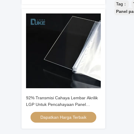
Tag：
Panel p
92% Transmisi Cahaya Lembar Akrilik
LGP Untuk Pencahayaan Panel
Panduan Cahaya
Dapatkan Harga Terbaik