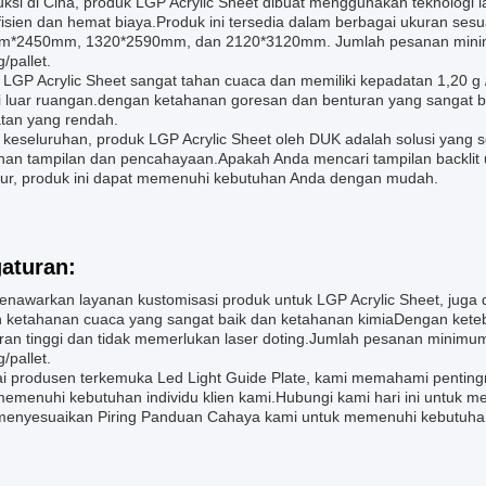
ksi di Cina, produk LGP Acrylic Sheet dibuat menggunakan teknologi l
fisien dan hemat biaya.Produk ini tersedia dalam berbagai ukuran ses
*2450mm, 1320*2590mm, dan 2120*3120mm. Jumlah pesanan minimum
/pallet.
 LGP Acrylic Sheet sangat tahan cuaca dan memiliki kepadatan 1,20 g 
si luar ruangan.dengan ketahanan goresan dan benturan yang sangat 
tan yang rendah.
 keseluruhan, produk LGP Acrylic Sheet oleh DUK adalah solusi yang 
han tampilan dan pencahayaan.Apakah Anda mencari tampilan backlit u
ktur, produk ini dapat memenuhi kebutuhan Anda dengan mudah.
aturan:
nawarkan layanan kustomisasi produk untuk LGP Acrylic Sheet, juga di
 ketahanan cuaca yang sangat baik dan ketahanan kimiaDengan kete
ran tinggi dan tidak memerlukan laser doting.Jumlah pesanan minimu
/pallet.
i produsen terkemuka Led Light Guide Plate, kami memahami penting
emenuhi kebutuhan individu klien kami.Hubungi kami hari ini untuk me
menyesuaikan Piring Panduan Cahaya kami untuk memenuhi kebutuhan