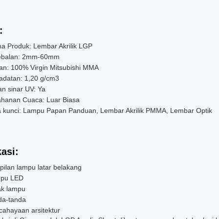
:
a Produk: Lembar Akrilik LGP
ebalan: 2mm-60mm
an: 100% Virgin Mitsubishi MMA
adatan: 1,20 g/cm3
n sinar UV: Ya
ahanan Cuaca: Luar Biasa
a kunci: Lampu Papan Panduan, Lembar Akrilik PMMA, Lembar Optik
kasi:
ilan lampu latar belakang
pu LED
ak lampu
da-tanda
cahayaan arsitektur