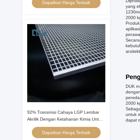
Diprodu
Dapatkan Harga Terbaik
yang e
1230mm
2000 kg
Produk
aplika
perawa
Secara
kebutu
arsite
Peng
DUK me
dengan
pereda
2000 kg
Sebaga
92% Transmisi Cahaya LGP Lembar
untuk m
Akrilik Dengan Ketahanan Kimia Untuk
dapat 
Led
Dapatkan Harga Terbaik