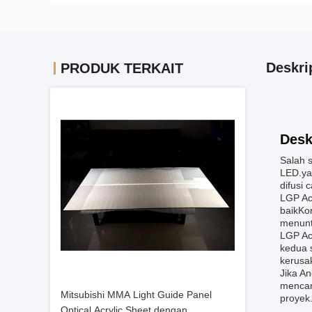
Deskri
PRODUK TERKAIT
Desk
Salah 
LED.ya
difusi
LGP Acr
baikKo
menunt
LGP Ac
kedua 
kerusa
Jika A
mencari
Mitsubishi MMA Light Guide Panel
proyek
Optical Acrylic Sheet dengan