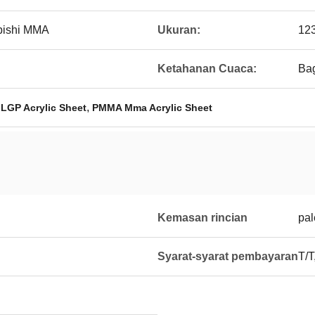
bishi MMA
Ukuran:
12
Ketahanan Cuaca:
Bag
,
LGP Acrylic Sheet
PMMA Mma Acrylic Sheet
Kemasan rincian
pal
Syarat-syarat pembayaran
T/T