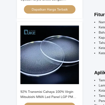
ketahanan UV yang luar biasa
Dapatkan Harga Terbaik
Fitur
Nam
Ket
Bah
Kap
Taha
Ket
Kat
Apli
Tamp
Lam
Kot
92% Transmisi Cahaya 100% Virgin
Tan
Mitsubishi MMA Led Panel LGP PMMA
Pen
Mma Lembar Akrilik