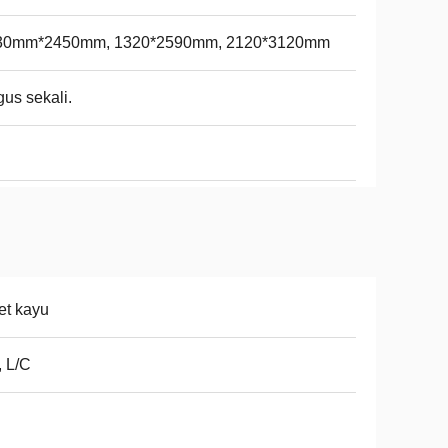
30mm*2450mm, 1320*2590mm, 2120*3120mm
us sekali.
et kayu
, L/C