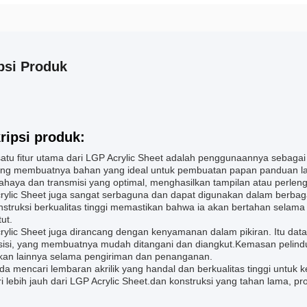
psi Produk
ripsi produk:
satu fitur utama dari LGP Acrylic Sheet adalah penggunaannya sebaga
ng membuatnya bahan yang ideal untuk pembuatan papan panduan l
 cahaya dan transmisi yang optimal, menghasilkan tampilan atau perl
ylic Sheet juga sangat serbaguna dan dapat digunakan dalam berbagai 
nstruksi berkualitas tinggi memastikan bahwa ia akan bertahan selama
ut.
rylic Sheet juga dirancang dengan kenyamanan dalam pikiran. Itu datan
sisi, yang membuatnya mudah ditangani dan diangkut.Kemasan pelin
kan lainnya selama pengiriman dan penanganan.
nda mencari lembaran akrilik yang handal dan berkualitas tinggi untu
 lebih jauh dari LGP Acrylic Sheet.dan konstruksi yang tahan lama, pr
.