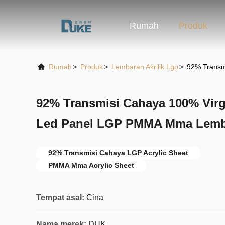
Rumah
Produk
Rumah
>
Produk
>
Lembaran Akrilik Lgp
>
92% Transm
92% Transmisi Cahaya 100% Vir
Led Panel LGP PMMA Mma Lemba
92% Transmisi Cahaya LGP Acrylic Sheet
PMMA Mma Acrylic Sheet
Tempat asal:
Cina
Nama merek:
DUK