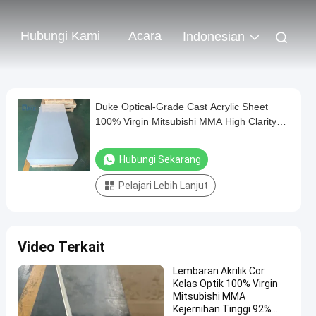
Hubungi Kami
Acara
Indonesian
Duke Optical-Grade Cast Acrylic Sheet
100% Virgin Mitsubishi MMA High Clarity
92% Mirror Precision 10mm 2mm UV
Printable Plastik
Hubungi Sekarang
Pelajari Lebih Lanjut
Video Terkait
Lembaran Akrilik Cor
Kelas Optik 100% Virgin
Mitsubishi MMA
Kejernihan Tinggi 92%