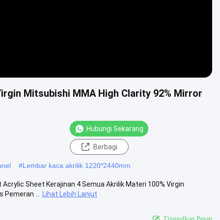
irgin Mitsubishi MMA High Clarity 92% Mirror
Hubungi Sekarang
Berbagi
anel
#
Lembar kaca akrilik 1220*2440mm
Acrylic Sheet Kerajinan 4 Semua Akrilik Materi 100% Virgin
s Pemeran ...
Lihat Lebih Lanjut
Tinggalkan Pesan