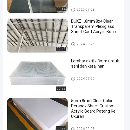
Ukuran Kustom
Lembaran Akrilik Bening
00:14
2025-07-28
DUKE 1.8mm 8x4 Clear
Transparent Plexiglass
Sheet Cast Acrylic Board
Lembaran Akrilik Bening
2024-09-25
00:45
Lembar akrilik 3mm untuk
seni dan kerajinan
Lembaran Akrilik Bening
2024-09-25
00:38
5mm 8mm Clear Color
Perspex Sheet Custom
Acrylic Board Potong Ke
Ukuran
Lembaran Akrilik Bening
00:29
2024-09-25