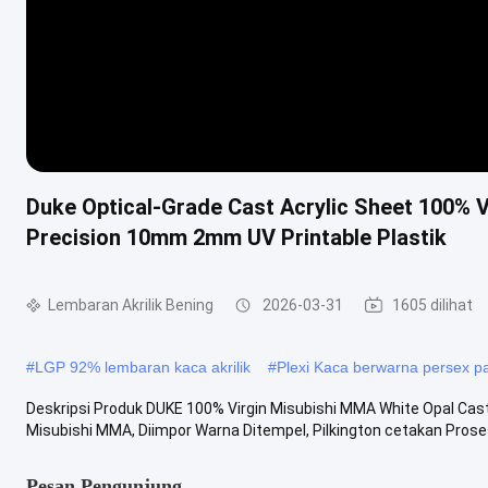
Duke Optical-Grade Cast Acrylic Sheet 100% V
Precision 10mm 2mm UV Printable Plastik
Lembaran Akrilik Bening
2026-03-31
1605 dilihat
#
LGP 92% lembaran kaca akrilik
#
Plexi Kaca berwarna persex p
Deskripsi Produk DUKE 100% Virgin Misubishi MMA White Opal Cast 
Misubishi MMA, Diimpor Warna Ditempel, Pilkington cetakan Prose
Pesan Pengunjung