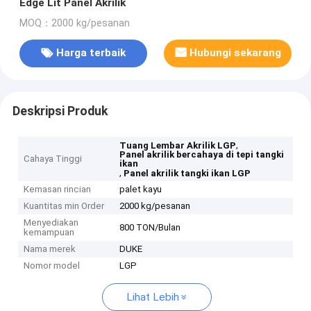
Edge Lit Panel Akrilik
MOQ：2000 kg/pesanan
Harga terbaik
Hubungi sekarang
Deskripsi Produk
,
Tuang Lembar Akrilik LGP
Panel akrilik bercahaya di tepi tangki
Cahaya Tinggi
ikan
,
Panel akrilik tangki ikan LGP
Kemasan rincian
palet kayu
Kuantitas min Order
2000 kg/pesanan
Menyediakan
800 TON/Bulan
kemampuan
Nama merek
DUKE
Nomor model
LGP
Lihat Lebih