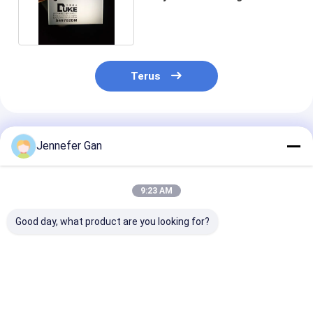
Edge Lit Panel Akrilik
Terus
Rekomendasi Produk
Jennefer Gan
9:23 AM
Good day, what product are you looking for?
1.8mm 2mm 2,5mm
Transmittansi
Papan pandua
lembaran akrilik
Cahaya Seragam
cahaya denga
bercahaya tepi
Nano LGP Edge Lit
ketahanan kim
Permukaan Lempar
yang luar bias